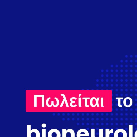
Πωλείται
το
bioneurol