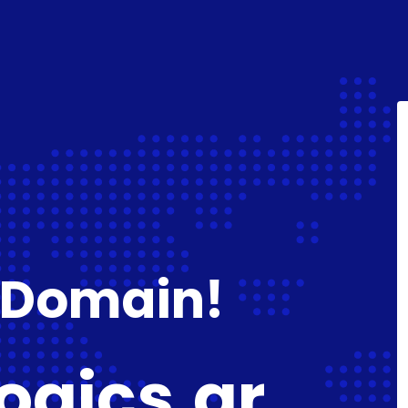
 Domain!
ogics.gr