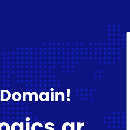
 Domain!
ogics.gr