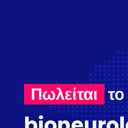
Πωλείται
το
bioneurol