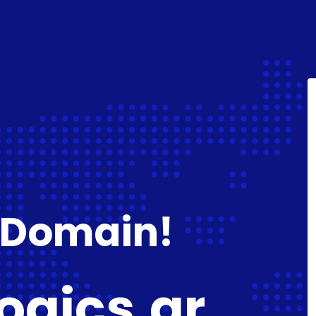
 Domain!
ogics.gr