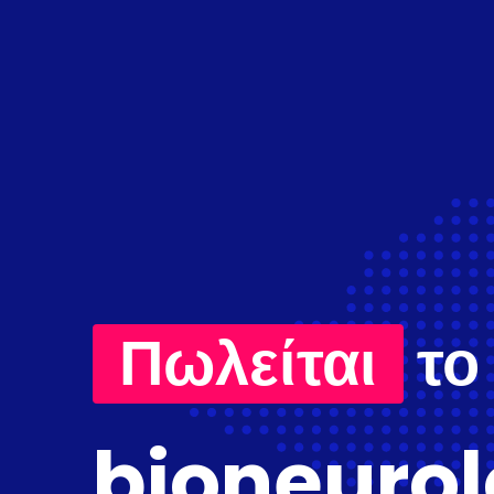
Πωλείται
το
bioneurol