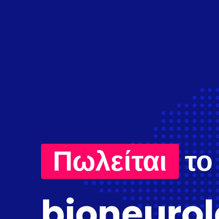
Πωλείται
το
bioneurol