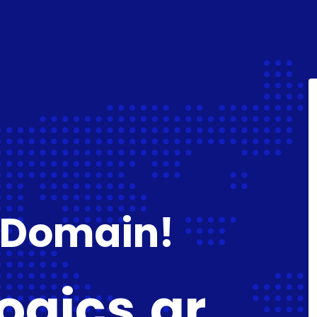
 Domain!
ogics.gr