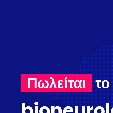
Πωλείται
το
bioneurol