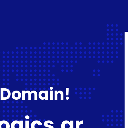
 Domain!
ogics.gr